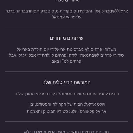
אריאל
לשם
ברוכין
עלי זהב
יקיר
נופים
קריית נטפים
ברקן
תפוח
רבבה
הר ברכה
עלי
פדואל
עמנואל
שירותים מיוחדים
משלוחי פרחים לאוניברסיטת אריאל
זרי יום הולדת באריאל
סידורי פרחים לשבת
מארזי לידה ופרחים ליולדת
זרי אבל וגלגלי אבל
פרחים לט״ו באב
המורשת הדיגיטלית שלנו
רוצים להכיר אותנו מזוויות נוספות? בקרו במרכזי התוכן שלנו.
ויולט אריאל: הבית של הקהילה והסטודנטים
|
אריאל פלאוורס ויולט: סטודיו הבוטיק והאמנות
מדיניות פרטיות
תנאי שימוש
הסיפור שלנו
בלוג
|
|
|