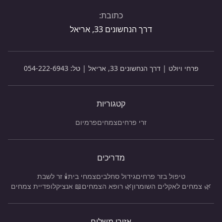
כתובת:
דרך הנחשונים 33, אריאל
פרחי ויולט | דרך הנחשונים 33, אריאל | טל:
054-222-6943
קטגוריות
זרי פרחים
צמחים
פרמיום
מדריכים
טיפול בזר פרחים
גידול סחלבים
צמחי בית
🕯️ זר לשבת
🌿 צמחים לאקלים השומרון
🌿 רופא הצמחים
📖 אנציקלופדיית צמחים
אזורי משלוח