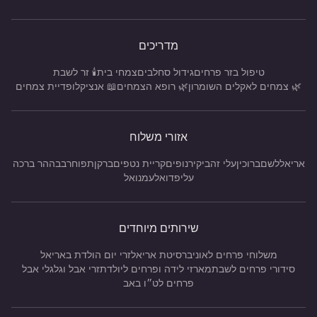
מדריכים
טיפול בזר פרחים
גידול סחלבים
צמחי בית
🕯️ זר לשבת
🌿 צמחים לאקלים השומרון
🌿 רופא הצמחים
📖 אנציקלופדיית צמחים
אזורי משלוח
אריאל
לשם
ברוכין
עלי זהב
יקיר
נופים
קריית נטפים
ברקן
תפוח
רבבה
הר ברכה
עלי
פדואל
עמנואל
שירותים מיוחדים
משלוחי פרחים לאוניברסיטת אריאל
זרי יום הולדת באריאל
סידורי פרחים לשבת
מארזי לידה ופרחים ליולדת
זרי אבל וגלגלי אבל
פרחים לט״ו באב