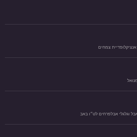
אנציקלופדיית צמחים
נואל
אבל וגלגלי אבל
פרחים לט״ו באב