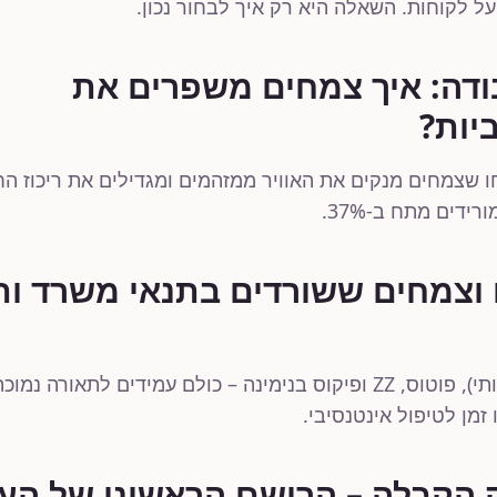
 על לקוחות. השאלה היא רק איך לבחור נכון.
דה: איך צמחים משפרים את
יות?
NASA הוכיחו שצמחים מנקים את האוויר ממזהמים ומגדילים את ריכוז 
ידים מתח ב-37%.
 וצמחים ששורדים בתנאי משרד ות
סנסיווריה (לשון חמותי), פוטוס, ZZ ופיקוס בנימינה – כולם עמידים ל
 זמן לטיפול אינטנסיבי.
 הקבלה – הרושם הראשוני של הע