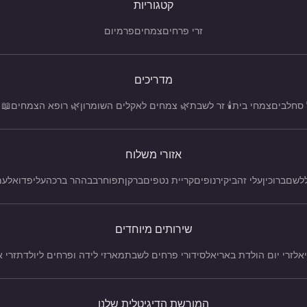
קטגוריות
זרי פרחים
צמחים
פרמיום
מדריכים
 סחלבים
צמחי בית
🕯️ זר לשבת
🌿 צמחים לאקלים השומרון
🌿 רופא הצמחים
📖 
אזורי משלוח
לשם
ברוכין
עלי זהב
יקיר
נופים
קריית נטפים
ברקן
תפוח
רבבה
הר ברכה
עלי
פדואל
עמ
שירותים מיוחדים
אל
זרי יום הולדת באריאל
סידורי פרחים לשבת
מארזי לידה ופרחים ליולדת
זרי 
המורשת הדיגיטלית שלנו