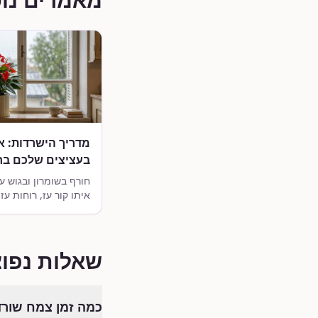
מדריך הישרדות: א
בעציצים שלכם בח
השומרון?
חורף בשומרון ובגוש עצ
איתו קור עז, רוחות עז
גבוהה. גלו איך להכין
שלכם לחורף ההררי ול
עליהם ירוקים ומשגשגי
שאלות נפוצ
כמה זמן צמח שור