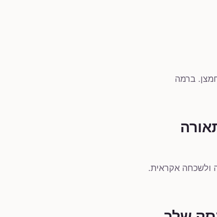
החמצן. ברמה
אורה
תאורה נמוכה ולשכחה אקראית.
סק שלך