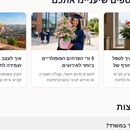
יך לטפל
5 זרי הפרחים הפופולריים
איך לעצב 
ורף של
ביותר לאירועים
ועמידה לחו
באוניברסיטת אריאל
ההר
יון מביא
חוגגים סיום תואר, קבלת מצטיין
הקיץ בשומרון
ות ולחות
או אירוע חגיגי באוניברסיטת
מביא איתו ש
 את העציצים
אריאל? גלו מהם 5 זרי הפרחים
למדו איך לב
שמור
הפופולריים והמרשימים ביותר
פורחת וירוק
ם.
שתוכלו להזמין במשלוח מהיר
שעמידים לחום
ישירות לקמפוס.
בגאון.
ות
ד במשרד?