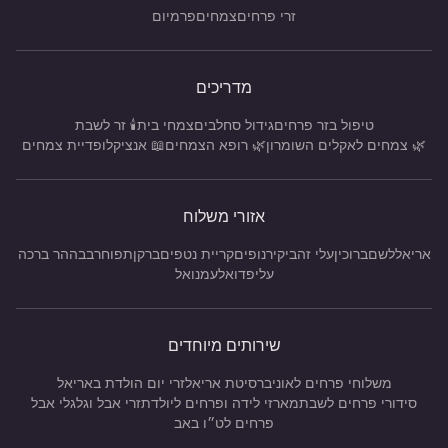
זרי פרחים
צמחים
פרמיום
מדריכים
טיפול בזר פרחים
גידול סחלבים
צמחי בית
🕯️ זר לשבת
🌿 צמחים לאקלים השומרון
🌿 רופא הצמחים
📖 אנציקלופדיית צמחים
אזורי משלוח
אריאל
לשם
ברוכין
עלי זהב
יקיר
נופים
קריית נטפים
ברקן
תפוח
רבבה
הר ברכה
עלי
פדואל
עמנואל
שירותים מיוחדים
משלוחי פרחים לאוניברסיטת אריאל
זרי יום הולדת באריאל
סידורי פרחים לשבת
מארזי לידה ופרחים ליולדת
זרי אבל וגלגלי אבל
פרחים לט״ו באב