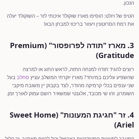
הנכון.
הטיפ של ויולט: הוסיפו מארז שוקולד איכותי לזר – השוקולד יעלה
את רמת הסרוטונין ויעזור בריכוז למבחן הבא!
3. מארז "תודה לפרופסור" (Premium
Gratitude)
רוצים להגיד תודה למנחה התזה, לראש החוג או למרצה
שהשפיע עליכם במיוחד? מארז יוקרתי המשלב עציץ
סחלב
בעל
שני ענפים בכלי קרמיקה מהודר, לצד בקבוק יין משובח מיקבי
השומרון. זהו שי מכובד, אלגנטי שמשאיר רושם עמוק לאורך זמן.
4. זר "חגיגת המעונות" (Sweet Home
Ariel)
המעבר למעונות הסטודנטים באריאל יכול להיות מאתגר. זר קליל